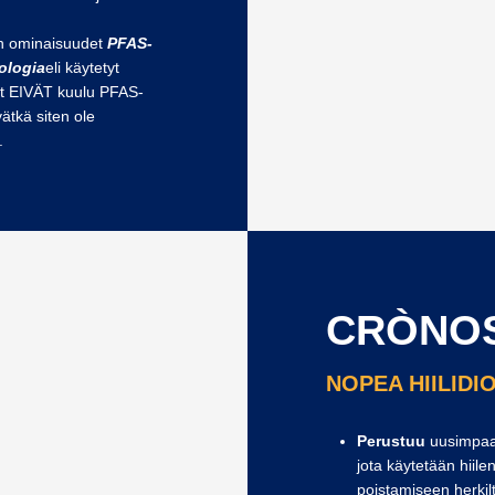
.
 ominaisuudet
PFAS-
ologia
eli käytetyt
t EIVÄT kuulu PFAS-
ätkä siten ole
.
CRÒNO
NOPEA HIILID
Perustuu
uusimpaa
jota käytetään hiile
poistamiseen herkiltä