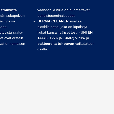
stoiminta
vaahdon ja niillä on huomattavat
män sukupolven
puhdistusominaisuudet.
ktiivisiin
DERMA CLEANER
sisältää
saatu
biosidiainetta, joka on läpäissyt
utuvista raaka-
tiukat kansainväliset testit
(UNI EN
t ovat erittäin
14476, 1276 ja 13697
)
virus-
ja
avat erinomaisen
bakteereita tuhoavan
vaikutuksen
osalta.