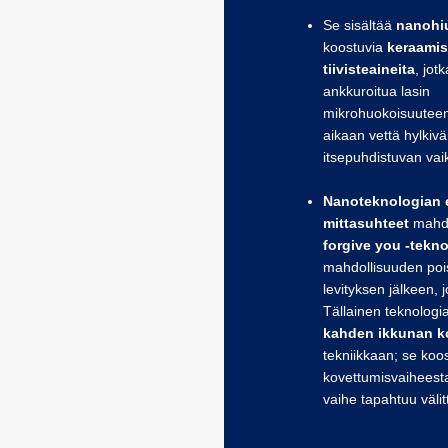
Se sisältää
nanohi
koostuvia
keraamis
tiivisteaineita
, jot
ankkuroitua lasin
mikrohuokoisuuteen
aikaan vettä hylkivä
itsepuhdistuvan vai
Nanoteknologian e
mittasuhteet
mahdo
forgive you
-tekn
mahdollisuuden pois
levityksen jälkeen, j
Tällainen teknologi
kahden ikkunan k
tekniikkaan; se koo
kovettumisvaiheest
vaihe tapahtuu väli