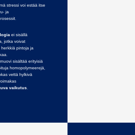
ämä stressi voi estää itse
u- ja
rosessit.
logia
ei sisällä
a, jotka voivat
 herkkiä pintoja ja
kaa.
umuovi sisältää erityisiä
soituja homopolymeerejä,
hokas vettä hylkivä
 voimakas
tuva vaikutus
.