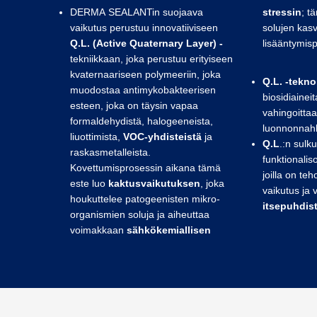
DERMA SEALANTin suojaava
stressin
; t
vaikutus perustuu innovatiiviseen
solujen kasv
Q.L. (Active Quaternary Layer) -
lisääntymisp
tekniikkaan, joka perustuu erityiseen
kvaternaariseen polymeeriin, joka
Q.L.
-tekno
muodostaa antimykobakteerisen
biosidiaineit
esteen, joka on täysin vapaa
vahingoittaa
formaldehydistä, halogeeneista,
luonnonnah
liuottimista,
VOC-yhdisteistä
ja
Q.L
.:n sulk
raskasmetalleista.
funktionali
Kovettumisprosessin aikana tämä
joilla on te
este luo
kaktusvaikutuksen
, joka
vaikutus ja
houkuttelee patogeenisten mikro-
itsepuhdis
organismien soluja ja aiheuttaa
voimakkaan
sähkökemiallisen