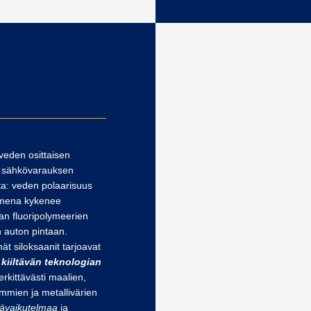
 veden osittaisen
n sähkövarauksen
ta: veden polaarisuus
imena kykenee
an fluoripolymeerien
 auton pintaan.
ät siloksaanit tarjoavat
kiiltävän teknologian
erkittävästi maalien,
tummien ja metallivärien
ävaikutelmaa
ja