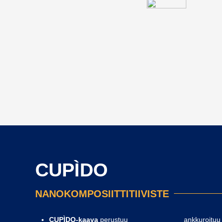
CUPÌDO
NANOKOMPOSIITTITIIVISTE
CUPÌDO-kaava
perustuu
ankkuroituu 