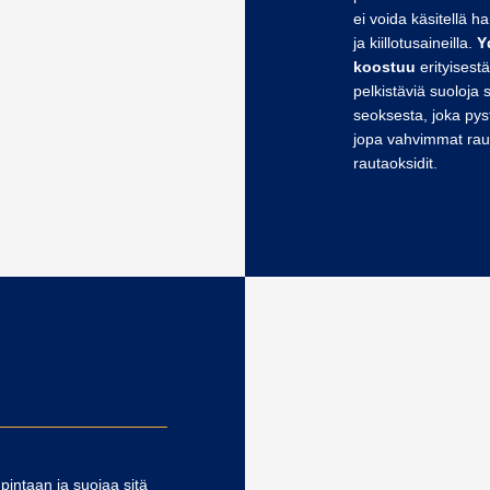
ei voida käsitellä ha
ja kiillotusaineilla.
Y
koostuu
erityisest
pelkistäviä suoloja 
seoksesta, joka py
jopa vahvimmat raut
rautaoksidit.
pintaan ja suojaa sitä