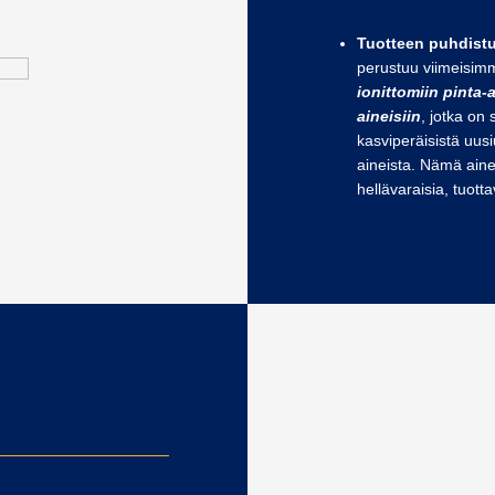
Tuotteen puhdistu
perustuu viimeisim
ionittomiin pinta-a
aineisiin
, jotka on 
kasviperäisistä uusi
aineista. Nämä ainee
hellävaraisia, tuott