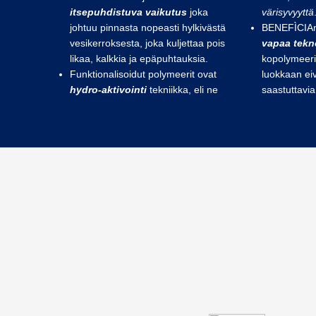
itsepuhdistuva vaikutus
joka
värisyvyyttä
johtuu pinnasta nopeasti hylkivästä
BENEFÌCIAn
vesikerroksesta, joka kuljettaa pois
vapaa tekn
likaa, kalkkia ja epäpuhtauksia.
kopolymeeri
Funktionalisoidut polymeerit ovat
luokkaan eiv
hydro-aktivointi
tekniikka, eli ne
saastuttavia