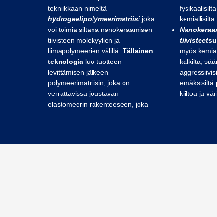
tekniikkaan nimeltä
fysikaalisilt
hydrogeelipolymeerimatriisi
joka
kemiallisilta 
voi toimia siltana nanokeraamisen
Nanokeraa
tiivisteen molekyylien ja
tiivisteet
su
liimapolymeerien välillä.
Tällainen
myös kemialli
teknologia
luo tuotteen
kalkilta, sää
levittämisen jälkeen
aggressiivis
polymeerimatriisin, joka on
emäksisiltä 
verrattavissa joustavan
kiiltoa ja vä
elastomeerin rakenteeseen, joka