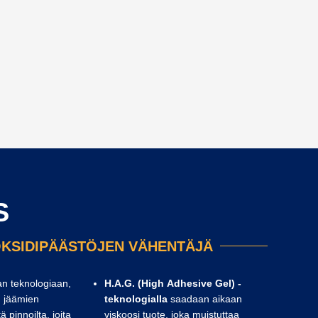
S
IOKSIDIPÄÄSTÖJEN VÄHENTÄJÄ
n teknologiaan,
H.A.G. (High Adhesive Gel) -
n jäämien
teknologialla
saadaan aikaan
 pinnoilta, joita
viskoosi tuote, joka muistuttaa