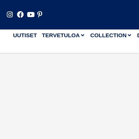
UUTISET
TERVETULOA
COLLECTION