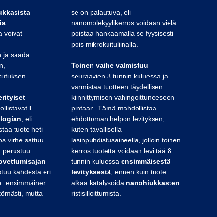
ukkasista
se on palautuva, eli
ia
nanomolekyylikerros voidaan vielä
ka voivat
poistaa hankaamalla se fyysisesti
pois mikrokuituliinalla.
 ja saada
n,
Toinen vaihe valmistuu
kutuksen.
seuraavien 8 tunnin kuluessa ja
varmistaa tuotteen täydellisen
rityiset
kiinnittymisen vahingoittuneeseen
llistavat
I
pintaan. Tämä mahdollistaa
ologian
, eli
ehdottoman helpon levityksen,
taa tuote heti
kuten tavallisella
os virhe sattuu.
lasinpuhdistusaineella, jolloin toinen
a perustuu
kerros tuotetta voidaan levittää 8
ovettumisajan
tunnin kuluessa
ensimmäisestä
stuu kahdesta eri
levityksestä
, ennen kuin tuote
a: ensimmäinen
alkaa katalysoida
nanohiukkasten
ttömästi, mutta
ristisilloittumista.