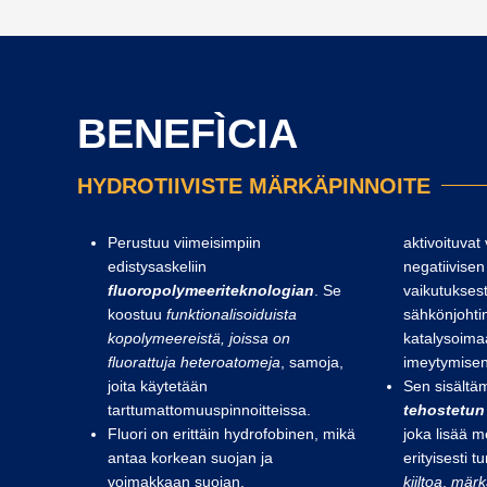
BENEFÌCIA
HYDROTIIVISTE MÄRKÄPINNOITE
Perustuu viimeisimpiin
aktivoituvat
edistysaskeliin
negatiivise
fluoropolymeeriteknologian
. Se
vaikutukses
koostuu
funktionalisoiduista
sähkönjoht
kopolymeereistä, joissa on
katalysoima
fluorattuja heteroatomeja
, samoja,
imeytymisen
joita käytetään
Sen sisältäm
tarttumattomuuspinnoitteissa.
tehostetun 
Fluori on erittäin hydrofobinen, mikä
joka lisää m
antaa korkean suojan ja
erityisesti 
voimakkaan suojan.
kiiltoa
,
märk