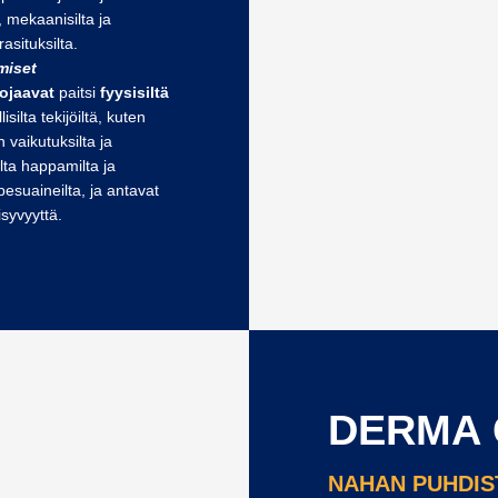
a, mekaanisilta ja
rasituksilta.
miset
ojaavat
paitsi
fyysisiltä
silta tekijöiltä, kuten
n vaikutuksilta ja
ilta happamilta ja
pesuaineilta, ja antavat
risyvyyttä.
DERMA 
NAHAN PUHDIS