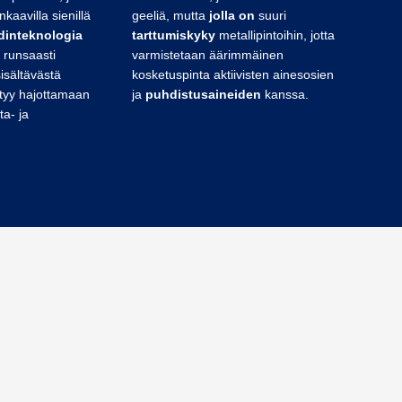
nkaavilla sienillä
geeliä, mutta
jolla on
suuri
dinteknologia
tarttumiskyky
metallipintoihin, jotta
ä runsaasti
varmistetaan äärimmäinen
sisältävästä
kosketuspinta aktiivisten ainesosien
styy hajottamaan
ja
puhdistusaineiden
kanssa.
a- ja