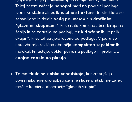
Takoj zatem začnejo
nanopolimeri
na površini podlage
tvoriti
kristalne
ali
polkristalne
strukture
. Te strukture so
sestavljene iz dolgih
verig
polimerov
s
hidrofilnimi
"glavnimi skupinami
", ki se nato kemično absorbirajo na
šasijo in se združijo na podlagi, ter
hidrofobnih
"repnih
skupin", ki se združujejo ločeno od podlage. V jedru se
nato zberejo različna območja
kompaktno
zapakiranih
molekul, ki rastejo, dokler površina podlage ni prekrita z
enojno enoslojno plastjo
.
Te molekule se
zlahka
adsorbirajo
, ker zmanjšajo
površinsko energijo substrata in
ostanejo
stabilne
zaradi
močne kemične absorpcije "glavnih skupin".