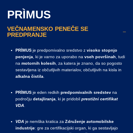
PRÌMUS
VEČNAMENSKO PENEČE SE
PREDPRANJE
PRÌMUS
je predpomivalno sredstvo z
visoko stopnjo
penjenja
, ki je varno za uporabo na
vseh površinah
, tudi
na
motornih kolesih
, za katera je znano, da so pogosto
sestavljena iz občutljivih materialov, občutljivih na kisla in
alkalna čistila
.
PRÌMUS
je eden redkih
predpomivalnih sredstev
na
področju
detajliranja
, ki je pridobil
prestižni certifikat
VDA
.
VDA
je nemška kratica za
Združenje avtomobilske
industrije
: gre za certifikacijski organ, ki ga sestavljajo