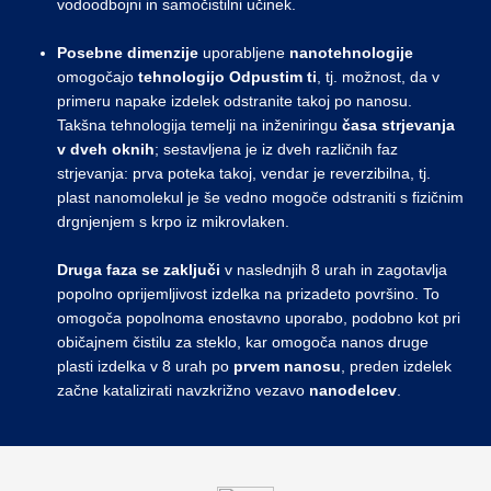
vodoodbojni in samočistilni učinek.
Posebne dimenzije
uporabljene
nanotehnologije
omogočajo
tehnologijo
Odpustim ti
, tj. možnost, da v
primeru napake izdelek odstranite takoj po nanosu.
Takšna tehnologija temelji na inženiringu
časa strjevanja
v dveh oknih
; sestavljena je iz dveh različnih faz
strjevanja: prva poteka takoj, vendar je reverzibilna, tj.
plast nanomolekul je še vedno mogoče odstraniti s fizičnim
drgnjenjem s krpo iz mikrovlaken.
Druga faza se zaključi
v naslednjih 8 urah in zagotavlja
popolno oprijemljivost izdelka na prizadeto površino. To
omogoča popolnoma enostavno uporabo, podobno kot pri
običajnem čistilu za steklo, kar omogoča nanos druge
plasti izdelka v 8 urah po
prvem nanosu
, preden izdelek
začne katalizirati navzkrižno vezavo
nanodelcev
.