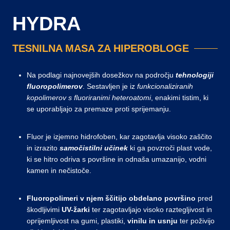
HYDRA
TESNILNA MASA ZA HIPEROBLOGE
Na podlagi najnovejših dosežkov na področju
tehnologiji
fluoropolimerov
. Sestavljen je iz
funkcionaliziranih
kopolimerov s fluoriranimi heteroatomi
, enakimi tistim, ki
se uporabljajo za premaze proti sprijemanju.
Fluor je izjemno hidrofoben, kar zagotavlja visoko zaščito
in izrazito
samočistilni učinek
ki ga povzroči plast vode,
ki se hitro odriva s površine in odnaša umazanijo, vodni
kamen in nečistoče.
Fluoropolimeri v njem ščitijo
obdelano površino
pred
škodljivimi
UV-žarki
ter zagotavljajo visoko raztegljivost in
oprijemljivost na gumi, plastiki,
vinilu in usnju
ter poživijo