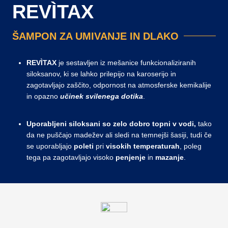
REVÌTAX
ŠAMPON ZA UMIVANJE IN DLAKO
REVÌTAX
je sestavljen iz mešanice funkcionaliziranih
siloksanov, ki se lahko prilepijo na karoserijo in
zagotavljajo zaščito, odpornost na atmosferske kemikalije
in opazno
učinek svilenega dotika
.
Uporabljeni siloksani so zelo dobro topni v vodi,
tako
da ne puščajo madežev ali sledi na temnejši šasiji, tudi če
se uporabljajo
poleti
pri
visokih temperaturah
, poleg
tega pa zagotavljajo visoko
penjenje
in
mazanje
.