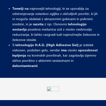
Temelji na
najnovejši tehnologiji, ki se uporablja za
odstranjevanje ostankov ogljika z občutljivih površin, ki jih
ni mogoče obdelati z abrazivnimi gobicami in polirnimi
sredstvi, in je
razvita
z njo. Osnovno
tehnologijo
sestavlja
posebna mešanica soli z visoko vsebnostjo
reduciranja, ki lahko razgradi tudi najmočnejše železove in
železove okside.
S
tehnologijo H.A.G. (High Adhesive Gel)
je izdelek
viskozen, podoben gelu, vendar
ima
visoko
sposobnost
lepljenja
na kovinskih površinah, kar zagotavlja izjemno
stično površino z aktivnimi sestavinami in
dekontaminanti
.