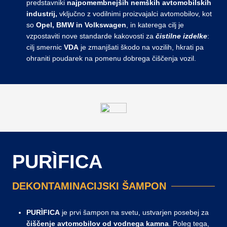
predstavniki
najpomembnejših nemških
avtomobilskih
industrij,
vključno z vodilnimi proizvajalci avtomobilov, kot
so
Opel, BMW in Volkswagen
, in katerega cilj je
vzpostaviti nove standarde kakovosti za
čistilne izdelke
:
cilj smernic
VDA
je zmanjšati škodo na vozilih, hkrati pa
ohraniti poudarek na pomenu dobrega čiščenja vozil.
PURÌFICA
DEKONTAMINACIJSKI ŠAMPON
PURÌFICA
je prvi šampon na svetu, ustvarjen posebej za
čiščenje
avtomobilov
od vodnega kamna
. Poleg tega,