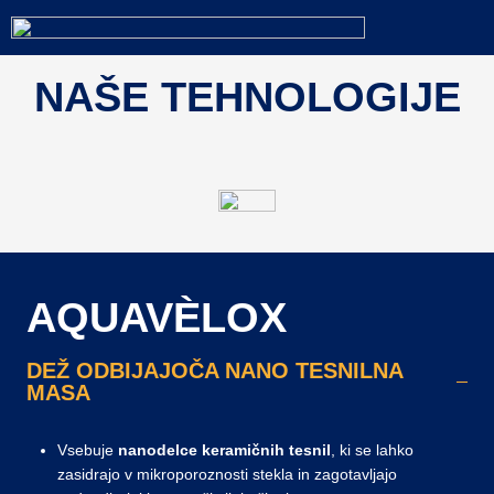
NAŠE TEHNOLOGIJE
AQUAVÈLOX
DEŽ ODBIJAJOČA NANO TESNILNA
MASA
Vsebuje
nanodelce keramičnih tesnil
, ki se lahko
zasidrajo v mikroporoznosti stekla in zagotavljajo