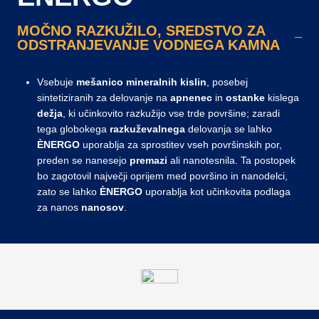
MOČNO RAZKUŽILO, SREDSTVO ZA
ODSTRANJEVANJE VODNEGA KAMNA
Vsebuje
mešanico mineralnih kislin
, posebej
sintetiziranih za delovanje na
apnenec
in
ostanke
kislega
dežja
, ki učinkovito razkužijo vse trde površine; zaradi
tega globokega
razkuževalnega
delovanja se lahko
ÈNERGO
uporablja za sprostitev vseh površinskih por,
preden se nanesejo
premazi
ali nanotesnila. Ta postopek
bo zagotovil največji oprijem med površino in nanodelci,
zato se lahko
ÈNERGO
uporablja kot učinkovita podlaga
za nanos
nanosov
.