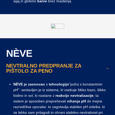
sijaj in globino
barve
brez mastenja.
NÈVE
NEVTRALNO PREDPRANJE ZA
PIŠTOLO ZA PENO
NÈVE je zasnovan
s
tehnologijo
"pufra s konstantnim
pH": sestavljen je iz sistema, ki vsebuje šibko bazo, šibko
kislino in sol, ki nastane z
reakcijo
nevtralizacije
; ta
sistem je sposoben preprečevati
nihanja pH
do mejne
razredčitve uporabe: to zagotavlja stabilen pH izdelka, ki
se lahko sam prilagodi in ohrani stabilno nevtralnost pri