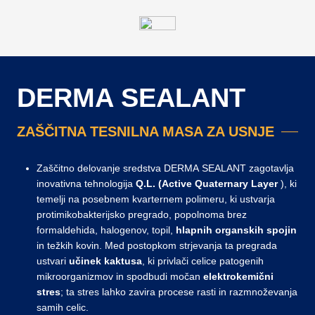
DERMA SEALANT
ZAŠČITNA TESNILNA MASA ZA USNJE
Zaščitno delovanje sredstva DERMA SEALANT zagotavlja
inovativna tehnologija
Q.L. (Active Quaternary Layer
), ki
temelji na posebnem kvarternem polimeru, ki ustvarja
protimikobakterijsko pregrado, popolnoma brez
formaldehida, halogenov, topil,
hlapnih organskih spojin
in težkih kovin. Med postopkom strjevanja ta pregrada
ustvari
učinek kaktusa
, ki privlači celice patogenih
mikroorganizmov in spodbudi močan
elektrokemični
stres
; ta stres lahko zavira procese rasti in razmnoževanja
samih celic.