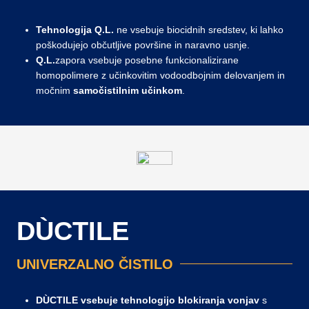
Tehnologija
Q.L.
ne vsebuje biocidnih sredstev, ki lahko
poškodujejo občutljive površine in naravno usnje.
Q.L.
zapora vsebuje posebne funkcionalizirane
homopolimere z učinkovitim vodoodbojnim delovanjem in
močnim
samočistilnim učinkom
.
DÙCTILE
UNIVERZALNO ČISTILO
DÙCTILE vsebuje
tehnologijo
blokiranja vonjav
s