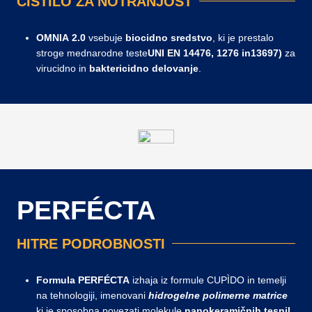
ČISTILO ZA NOTRANJOST
OMNIA 2.0
vsebuje
biocidno
sredstvo
, ki je prestalo
stroge mednarodne teste
UNI EN 14476, 1276 in
13697
)
za
virucidno in
baktericidno
delovanje
.
PERFÉCTA
HITRE PODROBNOSTI
Formula PERFÉCTA
izhaja iz formule CUPÌDO in temelji
na tehnologiji, imenovani
hidrogelne polimerne matrice
ki je sposobna povezati molekule
nanokeramičnih
tesnil