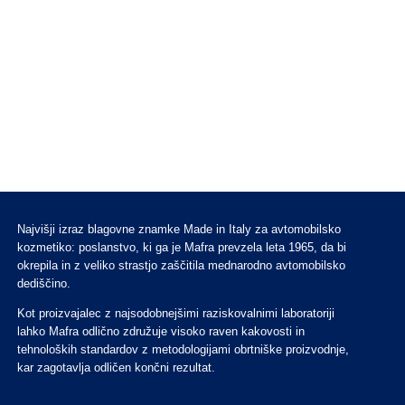
Najvišji izraz blagovne znamke Made in Italy za avtomobilsko
kozmetiko: poslanstvo, ki ga je Mafra prevzela leta 1965, da bi
okrepila in z veliko strastjo zaščitila mednarodno avtomobilsko
dediščino.
Kot proizvajalec z najsodobnejšimi raziskovalnimi laboratoriji
lahko Mafra odlično združuje visoko raven kakovosti in
tehnoloških standardov z metodologijami obrtniške proizvodnje,
kar zagotavlja odličen končni rezultat.