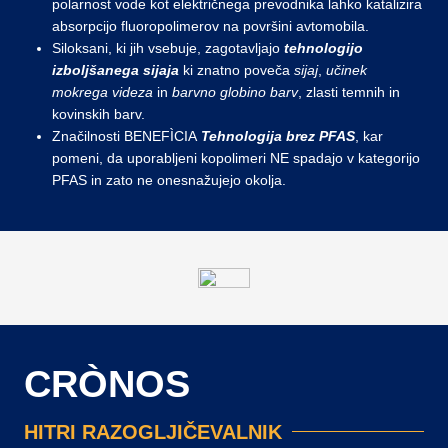
polarnost vode kot električnega prevodnika lahko katalizira
absorpcijo fluoropolimerov na površini avtomobila.
Siloksani, ki jih vsebuje, zagotavljajo
tehnologijo
izboljšanega sijaja
ki znatno poveča
sijaj
,
učinek
mokrega videza
in
barvno globino barv
, zlasti temnih in
kovinskih barv.
Značilnosti BENEFÌCIA
Tehnologija brez PFAS
, kar
pomeni, da uporabljeni kopolimeri NE spadajo v kategorijo
PFAS in zato ne onesnažujejo okolja.
CRÒNOS
HITRI RAZOGLJIČEVALNIK