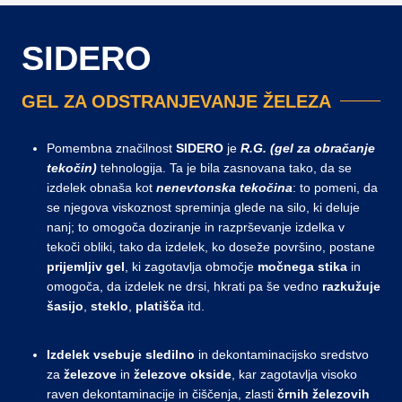
SIDERO
GEL ZA ODSTRANJEVANJE ŽELEZA
Pomembna značilnost
SIDERO
je
R.G. (gel za obračanje
tekočin)
tehnologija. Ta je bila zasnovana tako, da se
izdelek obnaša kot
nenevtonska
tekočina
: to pomeni, da
se njegova viskoznost spreminja glede na silo, ki deluje
nanj; to omogoča doziranje in razprševanje izdelka v
tekoči obliki, tako da izdelek, ko doseže površino, postane
prijemljiv gel
, ki zagotavlja območje
močnega stika
in
omogoča, da izdelek ne drsi, hkrati pa še vedno
razkužuje
šasijo
,
steklo
,
platišča
itd.
Izdelek vsebuje sledilno
in dekontaminacijsko sredstvo
za
železove
in
železove
okside
, kar zagotavlja visoko
raven dekontaminacije in čiščenja, zlasti
črnih
železovih