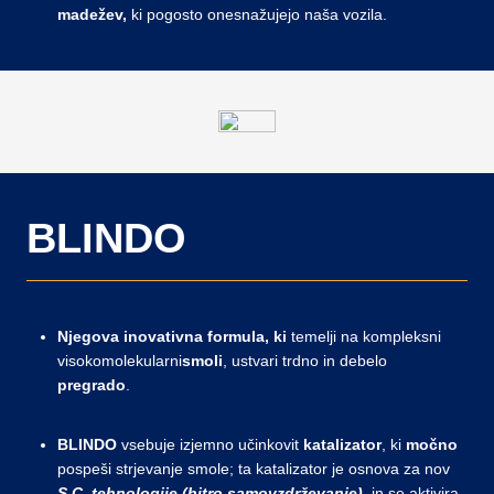
madežev,
ki pogosto onesnažujejo naša vozila.
BLINDO
Njegova inovativna formula, ki
temelji na kompleksni
visokomolekularni
smoli
, ustvari trdno in debelo
pregrado
.
BLINDO
vsebuje izjemno učinkovit
katalizator
, ki
močno
pospeši strjevanje smole; ta katalizator je osnova za nov
S.C. tehnologije (hitro samovzdrževanje).
in se aktivira