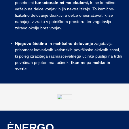
posebnimi
funkcionalnimi
molekulami, ki
se kemično
vežejo na delce vonjav in jih nevtralizirajo. To kemično-
fizikalno delovanje deaktivira delce onesnaževal, ki se
nahajajo v zraku v potniškem prostoru, ter zagotavlja
zdravo okolje brez vonjav.
Njegovo čistilno in mehčalno
delovanje
zagotavlja
prisotnost inovativnih kationskih površinsko aktivnih snovi,
ki poleg izrazitega razmaščevalnega učinka pustijo na trdih
površinah prijeten mat učinek,
tkanine
pa
mehke in
svetle
.
ÈNERGO