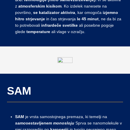
z
atmosferskim kisikom
. Ko izdelek nanesete na
površino,
se katalizator aktivira
, kar omogoča
izjemno
hitro strjevanje
in čas strjevanja
le
45
minut
, ne da bi za
to potrebovali
infrardeče
svetilke
ali posebne pogoje
glede
temperature
ali vlage v ozračju.
SAM
SAM
je vrsta samostojnega premaza, ki temelji na
samosestavljenem monosloju
Sprva se nanomolekule v
njej razporedijo po
karoseriji
in tvorijo neurejeno maso.