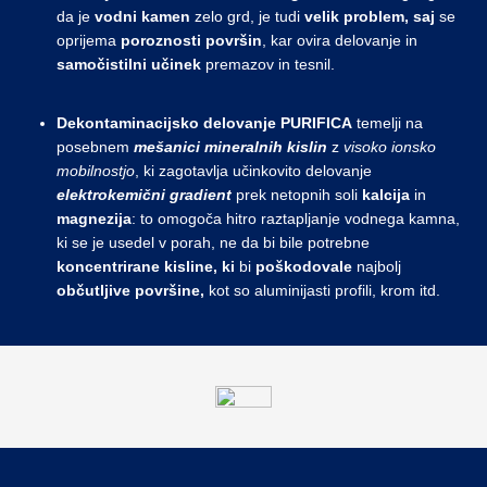
da je
vodni kamen
zelo grd, je tudi
velik problem,
saj
se
oprijema
poroznosti površin
, kar ovira delovanje in
samočistilni učinek
premazov in tesnil.
Dekontaminacijsko delovanje PURIFICA
temelji na
posebnem
mešanici mineralnih kislin
z
visoko ionsko
mobilnostjo
, ki zagotavlja učinkovito delovanje
elektrokemični gradient
prek netopnih soli
kalcija
in
magnezija
: to omogoča hitro raztapljanje vodnega kamna,
ki se je usedel v porah, ne da bi bile potrebne
koncentrirane kisline,
ki
bi
poškodovale
najbolj
občutljive površine,
kot so aluminijasti profili, krom itd.