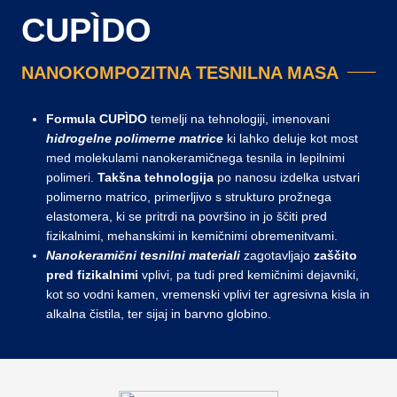
CUPÌDO
NANOKOMPOZITNA TESNILNA MASA
Formula CUPÌDO
temelji na tehnologiji, imenovani
hidrogelne polimerne matrice
ki lahko deluje kot most
med molekulami nanokeramičnega tesnila in lepilnimi
polimeri.
Takšna tehnologija
po nanosu izdelka ustvari
polimerno matrico, primerljivo s strukturo prožnega
elastomera, ki se pritrdi na površino in jo ščiti pred
fizikalnimi, mehanskimi in kemičnimi obremenitvami.
Nanokeramični tesnilni materiali
zagotavljajo
zaščito
pred
fizikalnimi
vplivi, pa tudi pred kemičnimi dejavniki,
kot so vodni kamen, vremenski vplivi ter agresivna kisla in
alkalna čistila, ter sijaj in barvno globino.