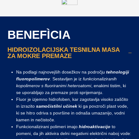
BENEFÌCIA
HIDROIZOLACIJSKA TESNILNA MASA
ZA MOKRE PREMAZE
Na podlagi najnovejših dosežkov na področju
tehnologiji
fluoropolimerov
. Sestavljen je iz
funkcionaliziranih
kopolimerov s fluoriranimi heteroatomi
, enakimi tistim, ki
se uporabljajo za premaze proti sprijemanju.
Fluor je izjemno hidrofoben, kar zagotavlja visoko zaščito
in izrazito
samočistilni učinek
ki ga povzroči plast vode,
ki se hitro odriva s površine in odnaša umazanijo, vodni
kamen in nečistoče.
Funkcionalizirani polimeri imajo
hidroaktivacijo
to
pomeni, da jih aktivira delni negativni električni naboj vode: