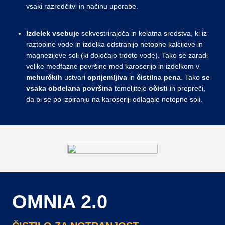
vsaki razredčitvi in načinu uporabe.
Izdelek vsebuje
sekvestrirajoča in kelatna sredstva, ki iz
raztopine vode in izdelka odstranijo netopne kalcijeve in
magnezijeve soli (ki določajo trdoto vode). Tako se zaradi
velike medfazne površine med karoserijo in izdelkom v
mehurčkih
ustvari
oprijemljiva
in
čistilna
pena
. Tako
se
vsaka
obdelana
površina
temeljiteje
očisti
in prepreči,
da bi se po izpiranju na karoseriji odlagale netopne soli.
OMNIA 2.0