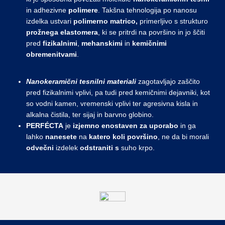
in adhezivne
polimere
. Takšna tehnologija po nanosu
izdelka ustvari
polimerno
matrico,
primerljivo s strukturo
prožnega elastomera
, ki se pritrdi na površino in jo ščiti
pred
fizikalnimi
,
mehanskimi
in
kemičnimi
obremenitvami
.
Nanokeramični tesnilni materiali
zagotavljajo zaščito
pred fizikalnimi vplivi, pa tudi pred kemičnimi dejavniki, kot
so vodni kamen, vremenski vplivi ter agresivna kisla in
alkalna čistila, ter sijaj in barvno globino.
PERFÉCTA
je
izjemno
enostaven
za
uporabo
in ga
lahko
nanesete
na
katero koli površino
, ne da bi morali
odvečni
izdelek
odstraniti s
suho krpo.