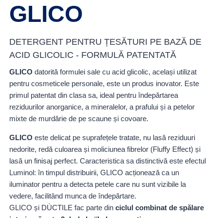
GLICO
DETERGENT PENTRU ȚESĂTURI PE BAZĂ DE
ACID GLICOLIC - FORMULĂ PATENTATĂ
GLICO
datorită formulei sale cu acid glicolic, același utilizat
pentru cosmeticele personale, este un produs inovator. Este
primul patentat din clasa sa, ideal pentru îndepărtarea
reziduurilor anorganice, a mineralelor, a prafului și a petelor
mixte de murdărie de pe scaune și covoare.
GLICO
este delicat pe suprafețele tratate, nu lasă reziduuri
nedorite, redă culoarea și moliciunea fibrelor (Fluffy Effect) și
lasă un finisaj perfect. Caracteristica sa distinctivă este efectul
Luminol: în timpul distribuirii, GLICO acționează ca un
iluminator pentru a detecta petele care nu sunt vizibile la
vedere, facilitând munca de îndepărtare.
GLICO și DÙCTILE fac parte din
ciclul combinat de spălare