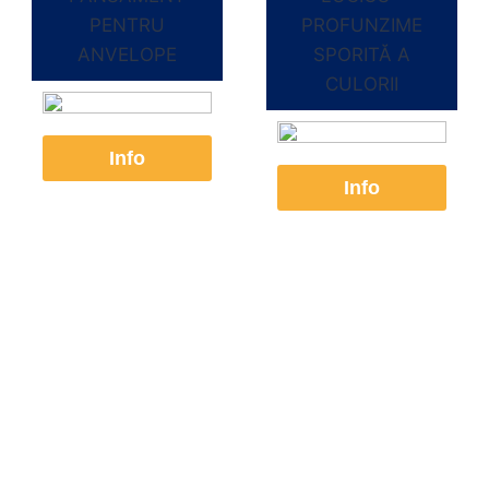
PENTRU
PROFUNZIME
ANVELOPE
SPORITĂ A
CULORII
Info
Info