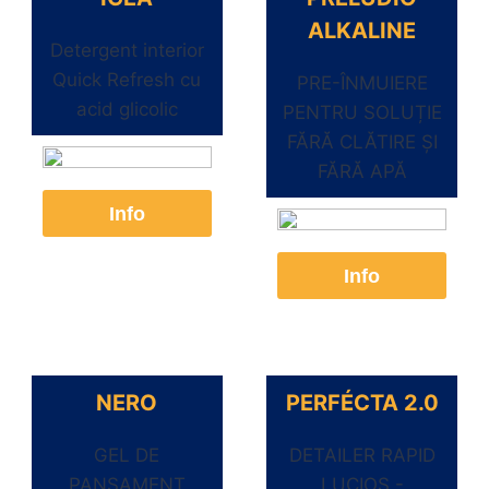
ALKALINE
Detergent interior
Quick Refresh cu
PRE-ÎNMUIERE
acid glicolic
PENTRU SOLUȚIE
FĂRĂ CLĂTIRE ȘI
FĂRĂ APĂ
Info
Info
NERO
PERFÉCTA 2.0
GEL DE
DETAILER RAPID
PANSAMENT
LUCIOS -