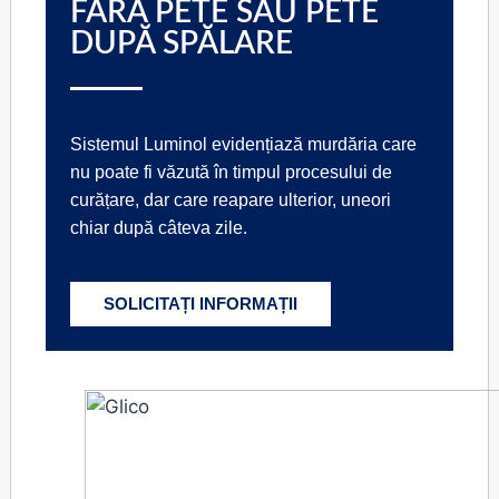
FĂRĂ PETE SAU PETE
DUPĂ SPĂLARE
Sistemul Luminol evidențiază murdăria care
nu poate fi văzută în timpul procesului de
curățare, dar care reapare ulterior, uneori
chiar după câteva zile.
SOLICITAȚI INFORMAȚII