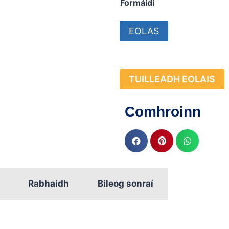
Formáidí
EOLAS
TUILLEADH EOLAIS
Comhroinn
Rabhaidh
Bileog sonraí