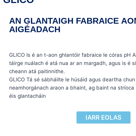
AN GLANTAIGH FABRAICE AO
AIGÉADACH
GLICO Is é an t-aon ghlantóir fabraice le córas pH 
táirge nuálach é atá nua ar an margadh, agus is é s
cheann atá paitinnithe.
GLICO Tá sé sábháilte le húsáid agus deartha chun
neamhorgánach araon a bhaint, ag baint na stríoca 
éis glantacháin
IARR EOLAS