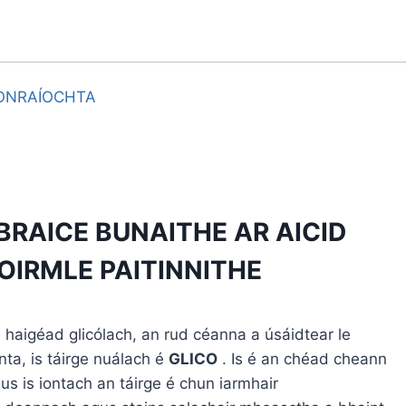
ONRAÍOCHTA
BRAICE BUNAITHE AR AICID
OIRMLE PAITINNITHE
 haigéad glicólach, an rud céanna a úsáidtear le
ta, is táirge nuálach é
GLICO
. Is é an chéad cheann
gus is iontach an táirge é chun iarmhair