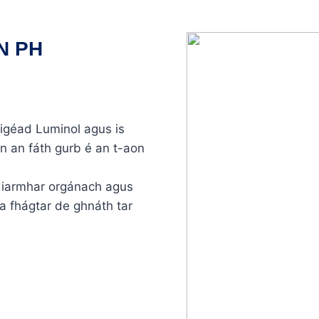
N PH
Aigéad Luminol agus is
in an fáth gurb é an t-aon
 iarmhar orgánach agus
a fhágtar de ghnáth tar