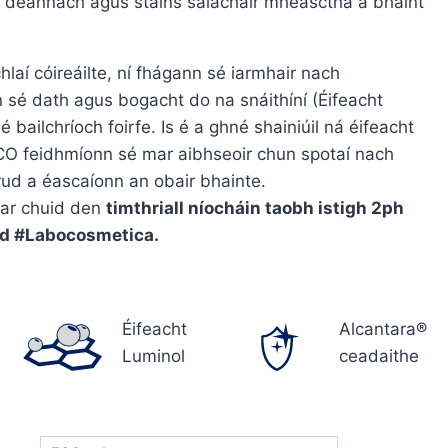
 deannach agus stains salachair mheasctha a bhaint
laí cóireáilte, ní fhágann sé iarmhair nach
 sé dath agus bogacht do na snáithíní (Éifeacht
bailchríoch foirfe. Is é a ghné shainiúil ná éifeacht
LICO feidhmíonn sé mar aibhseoir chun spotaí nach
, rud a éascaíonn an obair bhainte.
ar chuid den
timthriall níocháin taobh istigh 2ph
id #Labocosmetica.
Éifeacht
Alcantara®
Luminol
ceadaithe