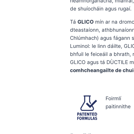
neamhorgánacha, mianraí,
de shuíocháin agus rugaí.
Tá
GLICO
mín ar na dromch
dteastaíonn, athbhunaíonn
Chlúmhach) agus fágann sé 
Luminol: le linn dáilte, G
bhfuil le feiceáil a bhrath
GLICO agus tá DÙCTILE m
comhcheangailte de chu
Foirmlí
paitinnithe