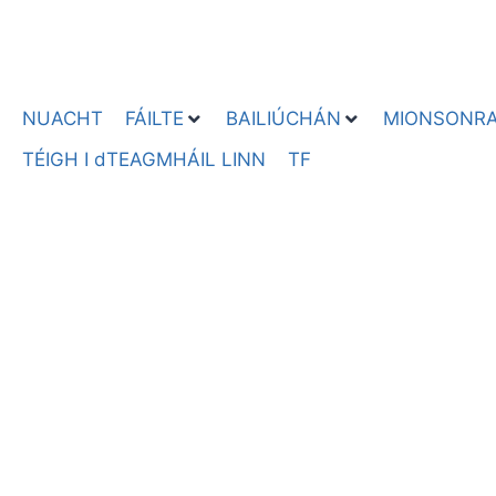
NUACHT
FÁILTE
BAILIÚCHÁN
MIONSONRAI
TÉIGH I dTEAGMHÁIL LINN
TF