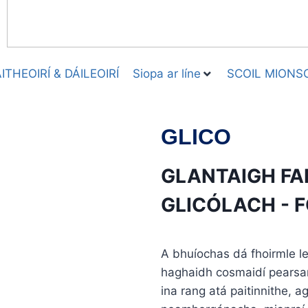
THEOIRÍ & DÁILEOIRÍ
Siopa ar líne
SCOIL MIONS
GLICO
GLANTAIGH FA
GLICÓLACH - F
A bhuíochas dá fhoirmle le
haghaidh cosmaidí pearsan
ina rang atá paitinnithe, a