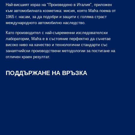
Най-висшият израз на "Произведено в Италия", приложен
към автомобилната козметика: мисия, която Mafra поема от
1965 г. насам, за да подобри и защити с голяма страст
международното автомобилно наследство.
Като производител с най-съвременни изследователски
лаборатории, Mafra е в състояние перфектно да съчетае
високо ниво на качество и технологични стандарти със
занаятчийски производствени методологии за постигане на
отличен краен резултат.
ПОДДЪРЖАНЕ НА ВРЪЗКА