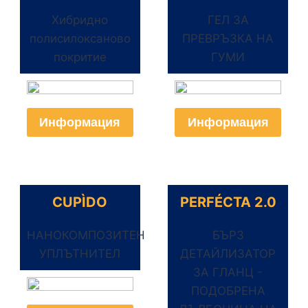
Хибридно
ГЕЛ ЗА
полисилоксаново
ПРЕВРЪЗКА НА
покритие
ГУМИ
Информация
Информация
CUPÌDO
PERFÉCTA 2.0
НАНОКОМПОЗИТЕН
БЪРЗ
УПЛЪТНИТЕЛ
ДЕТАЙЛИЗАТОР
ЗА ГЛАНЦ -
ПОДОБРЕНА