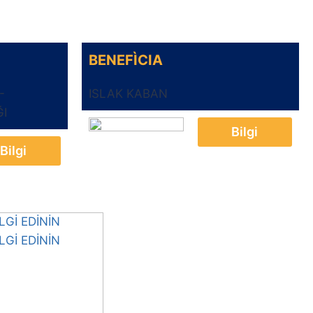
BENEFÌCIA
-
ISLAK KABAN
ĞI
Bilgi
Bilgi
İ EDİNİN
İ EDİNİN