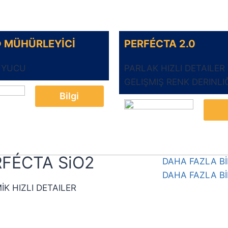
 MÜHÜRLEYİCİ
PERFÉCTA 2.0
RUYUCU
PARLAK HIZLI DETAILER 
GELIŞMIŞ RENK DERINLI
Bilgi
RFÉCTA SiO2
DAHA FAZLA BİLG
DAHA FAZLA BİLG
̇K HIZLI DETAILER