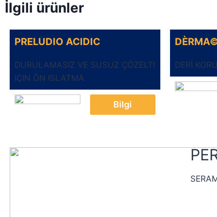
İlgili ürünler
PRELUDIO ACIDIC
DÈRMA©
DURULAMASIZ VE SUSUZ ÇÖZELTI
DERİ KO
IÇIN ÖN ISLATMA
Bilgi
PE
SERAMI