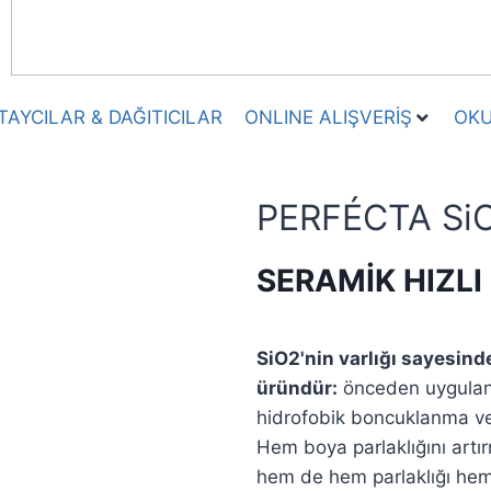
TAYCILAR & DAĞITICILAR
ONLINE ALIŞVERİŞ
OKU
PERFÉCTA Si
SERAMİK HIZLI
SiO2'nin varlığı sayesind
üründür:
önceden uygulanm
hidrofobik boncuklanma ve 
Hem boya parlaklığını artır
hem de hem parlaklığı hem 